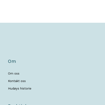
Om
Om oss
Kontakt oss
Hudøys historie