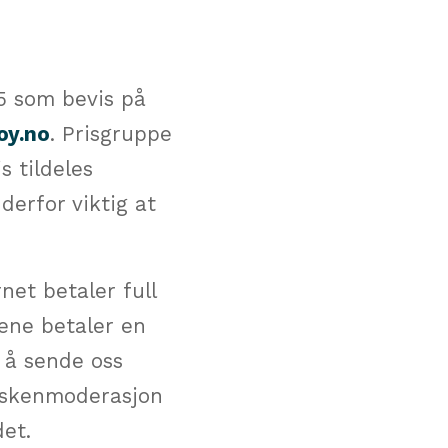
25 som bevis på
y.no
. Prisgruppe
 tildeles
erfor viktig at
net betaler full
nene betaler en
e å sende oss
søskenmoderasjon
det.