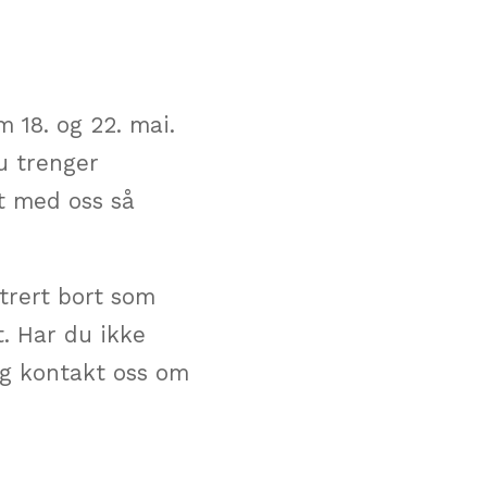
 18. og 22. mai.
du trenger
kt med oss så
ltrert bort som
. Har du ikke
og kontakt oss om