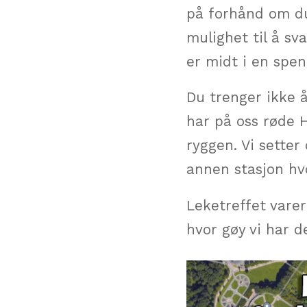
på forhånd om du 
mulighet til å sv
er midt i en spen
Du trenger ikke å
har på oss røde 
ryggen. Vi setter
annen stasjon hvo
Leketreffet vare
hvor gøy vi har d