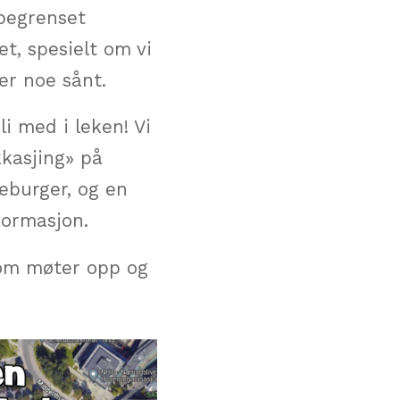
 begrenset
et, spesielt om vi
er noe sånt.
i med i leken! Vi
kkasjing» på
eburger, og en
formasjon.
som møter opp og