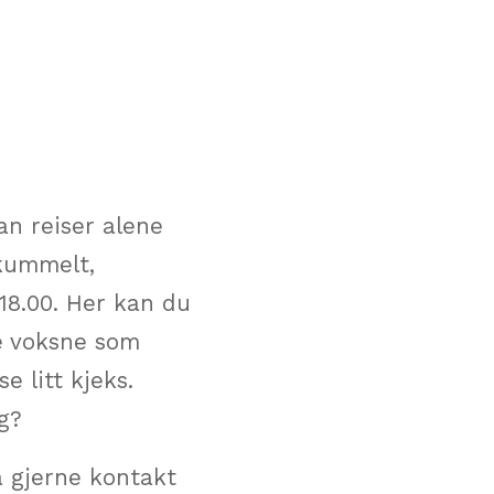
an reiser alene
skummelt,
. 18.00. Her kan du
de voksne som
e litt kjeks.
g?
a gjerne kontakt