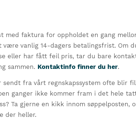
st med faktura for oppholdet en gang mellom
et være vanlig 14-dagers betalingsfrist. Om 
se eller har fått feil pris, tar du bare konta
ning sammen.
Kontaktinfo finner du her
.
r sendt fra vårt regnskapssystem ofte blir fi
oen ganger ikke kommer fram i det hele tatt
 oss? Ta gjerne en kikk innom søppelposten, 
e der heller.