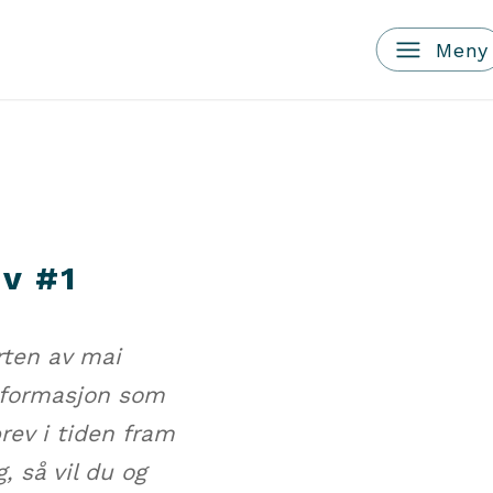
v #1
rten av mai
nformasjon som
rev i tiden fram
, så vil du og