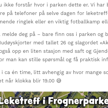
ikke forstår hvor i parken dette er. Vi har
are på telefoner på selve dagen for leketreff
nende ringlek eller en viktig fotballkamp ell
 melde deg på – bare finn oss i parken og bl
Hudøyskjorter med tallet 26 og slagordet «A
 også opp en liten stasjon med saft og Gjend
r man kan stille spørsmål og få praktisk in
r i ca én time, litt avhengig av hvor mange 
et når klokka blir 19.00 😅