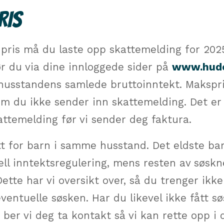
RIS
t pris må du laste opp skattemelding for 20
ør du via dine innloggede sider på
www.hudo
 husstandens samlede bruttoinntekt. Makspris
m du ikke sender inn skattemelding. Det er d
ttemelding før vi sender deg faktura.
t for barn i samme husstand. Det eldste bar
ell inntektsregulering, mens resten av søsk
ette har vi oversikt over, så du trenger ikk
ventuelle søsken. Har du likevel ikke fått 
 ber vi deg ta kontakt så vi kan rette opp i 