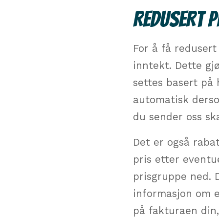
REDUSERT P
For å få reduser
inntekt. Dette gj
settes basert på
automatisk derso
du sender oss ska
Det er også rabat
pris etter eventu
prisgruppe ned. D
informasjon om e
på fakturaen din,