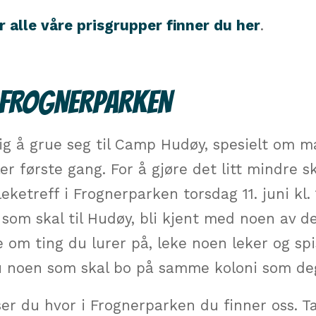
r alle våre prisgrupper finner du her
.
I FROGNERPARKEN
ig å grue seg til Camp Hudøy, spesielt om m
ler første gang. For å gjøre det litt mindre 
t leketreff i Frognerparken torsdag 11. juni kl
som skal til Hudøy, bli kjent med noen av 
e om ting du lurer på, leke noen leker og spis
u noen som skal bo på samme koloni som de
er du hvor i Frognerparken du finner oss. T