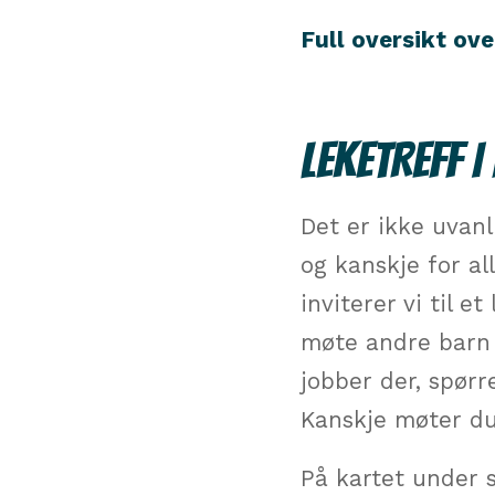
Full oversikt ove
LEKETREFF 
Det er ikke uvanl
og kanskje for al
inviterer vi til e
møte andre barn 
jobber der, spørr
Kanskje møter d
På kartet under s