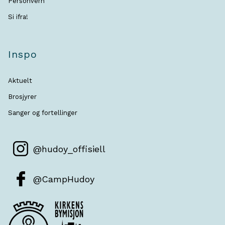
Personvern
Si ifra!
Inspo
Aktuelt
Brosjyrer
Sanger og fortellinger
@hudoy_offisiell
@CampHudoy