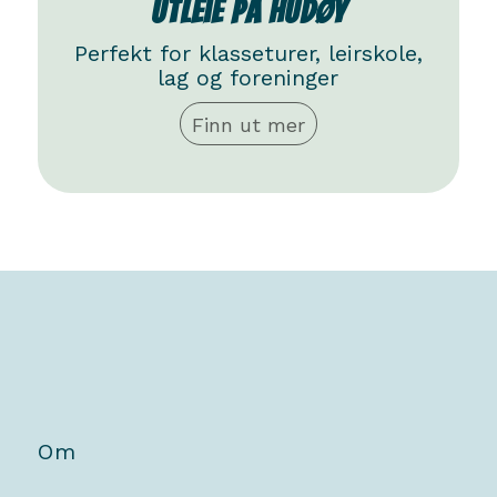
Utleie på Hudøy
Perfekt for klasseturer, leirskole,
lag og foreninger
Finn ut mer
Om